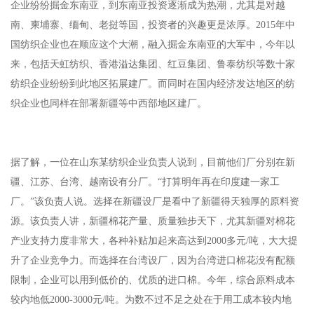
企业纷纷掘金东南亚，到东南亚投资逐渐成为热潮，尤其是对越
南、柬埔寨、缅甸、老挝等国，投资者的兴趣更是浓厚。2015年中
国纺织企业也在顺应这个大潮，融入掘金东南亚的大军中，今年以
来，包括天虹纺织、香港溢达集团、红豆集团、鲁泰纺织等数十家
纺织企业纷纷到此地区拓展建厂。而同时在国内经济发达地区的纺
织企业也同样在部署新疆等中西部地区建厂。
据了解，一位在山东某纺织企业负责人说到，目前他们厂分别在新
疆、江苏、台湾、越南设有分厂。“打算明年再在印度建一家工
厂。”该负责人说。选择在新疆设厂是看中了新疆得天独厚的原料资
源。该负责人讲，新疆棉花产量、质量独步天下，尤其新疆对棉花
产业支持力度非常大，各种补贴加起来高达到2000多元/吨，大大提
升了企业竞争力。而选择在台湾设厂，因为台湾进口棉花没有配额
限制，企业可以用到低价的、优质的进口棉。今年，综合原料成本
较内地低2000-3000元/吨。为数不过不足之处在于用工成本较内地