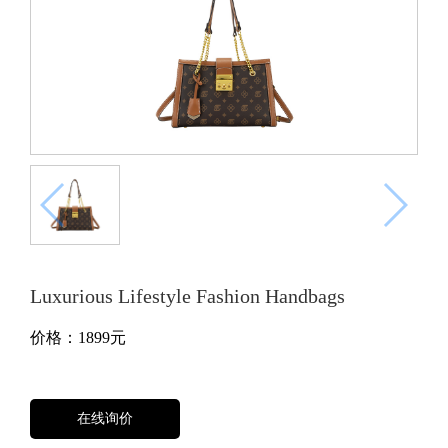
Luxurious Lifestyle Fashion Handbags
价格：
1899
元
在线询价